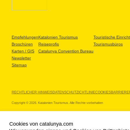
Empfehlungen
Katalonien Tourismus
Touristische Einric
Broschüren
Reiseprofis
Tourismusbüros
Karten / GIS
Catalunya Convention Bureau
Newsletter
Sitemap
RECHTLICHER HINWEIS
DATENSCHUTZICHTLINIE
COOKIES
BARRIEREF
Copyright © 2026. Katalonien Tourismus. Alle Rechte vorbehalten
Cookies von catalunya.com