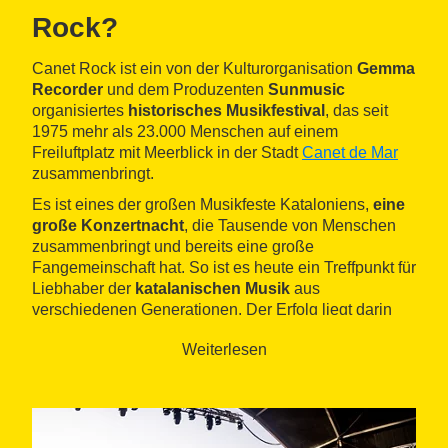
Rock?
Canet Rock ist ein von der Kulturorganisation
Gemma
Recorder
und dem Produzenten
Sunmusic
organisiertes
historisches Musikfestival
, das seit
1975 mehr als 23.000 Menschen auf einem
Freiluftplatz mit Meerblick in der Stadt
Canet de Mar
zusammenbringt.
Es ist eines der großen Musikfeste Kataloniens,
eine
große Konzertnacht
, die Tausende von Menschen
zusammenbringt und bereits eine große
Fangemeinschaft hat. So ist es heute ein Treffpunkt für
Liebhaber der
katalanischen Musik
aus
verschiedenen Generationen. Der Erfolg liegt darin
begründet, dass es legendäre Gruppen mit den
Weiterlesen
bekanntesten und aufstrebenden Künstlern der
katalanischen Pop-, Pop-Rock-, Urban-Music- und
Fusion-Szene vereint.
Geschichte und