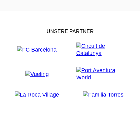
beherbergt.
Dieses Büro organisiert die
modernistische Route
mit
sieben geführten Routen
rund um das kulturelle
Erbe der Region, beispielsweise mit Besuchen von
UNSERE PARTNER
Gebäuden wie dem
Ateneu
, der
Casa Roura
oder
das Schloss Castell de Santa Florentina in den
Wäldern von Pedracastell, das 1910 von diesem
Architekten renoviert und erweitert wurde.
Die Routen umfassen nicht nur das Werk von
Domènech i Montaner, sondern ermöglichen es Ihnen
auch, die Bauten anderer Architekten der Region zu
entdecken, wie zum Beispiel
Puig i Cadafalch
oder
auch andere Stile wie die Neugotik.
Praktische Details zum
Canet Rock
Ort:
Canet de Mar.
Zielgruppe:
Für alle Zielgruppen.