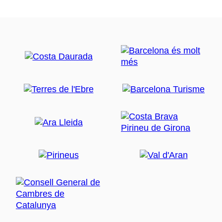
Genießen Sie die Strände in Canet de
Mar
Die Gemeinde verfügt über eine 2,1-kilometerlange
Küstenlinie mit feinem weißen Sand und bietet dank
guter Erreichbarkeit, hoher Wasserqualität und ruhiger
Atmosphäre ideale Strände zum Genießen des
Meeres. Die beiden Hauptstrände sind die
Platja de
Canet
, der Hauptstrand der Stadt mit allen wichtigen
Annehmlichkeiten und einer palmengesäumten
Promenade, die sich ideal zum Spazierengehen oder
Radfahren eignet, und die
Platja del Cavaió
, die sich
über etwa 600 Meter in Richtung Arenys de Mar
erstreckt und eine natürlichere und ruhigere
Umgebung bietet.
Die modernistische Route
Der bekannteste Modernist der Region ist der
Architekt Lluís Domènech i Montaner, dessen
Casa-
Museu
heute ein Informations- und Tourismusbüro