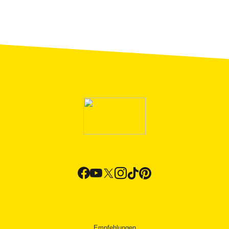
Anreise:
Der
Zug
der
Linie R1
der Rodalies
hält in Canet de Mar und Züge fahren alle 15-30
Minuten in Richtung Blanes oder Maçanet-
Massanes. Mit dem
Auto
erreichen Sie Canet
de Mar über die Autobahn C-32, wo Sie die
Ausfahrt Richtung Canet de Mar/Arenys de Mar
nehmen, oder über die Küstenstraße N-II
.
Von
Girona aus können Sie die Autobahn AP-7
Richtung Süden nehmen, um zur C-32 zu
gelangen, oder die Straße N-II. Es gibt auch
mehrere
interregionale Busunternehmen
, mit
denen Sie Canet de Mar erreichen. Während der
Festivaltage stellt die Gemeindeverwaltung
Tausende
Stellplätze
zur Verfügung. In Canet
de Mar angekommen, finden Sie eine
Wegbeschreibung zum Festival.
Empfehlungen