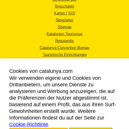
Broschüren
Karten / GIS
Newsletter
Sitemap
Katalonien Tourismus
Reiseprofis
Catalunya Convention Bureau
Touristische Einrichtungen
Tourismusbüros
Cookies von catalunya.com
Wir verwenden eigene und Cookies von
Drittanbietern, um unsere Dienste zu
analysieren und Werbung anzuzeigen, die auf
die Präferenzen der Nutzer abgestimmt ist,
RECHTLICHER HINWEIS
basierend auf einem Profil, das aus ihren Surf-
DATENSCHUTZICHTLINIE
Gewohnheiten erstellt wurde. Weitere
COOKIES
Informationen findest du auf der Seite zur
Cookie-Richtlinie
BARRIEREFREIHEIT
.