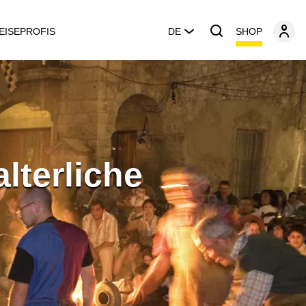
SHOP
EISEPROFIS
DE
lterliche