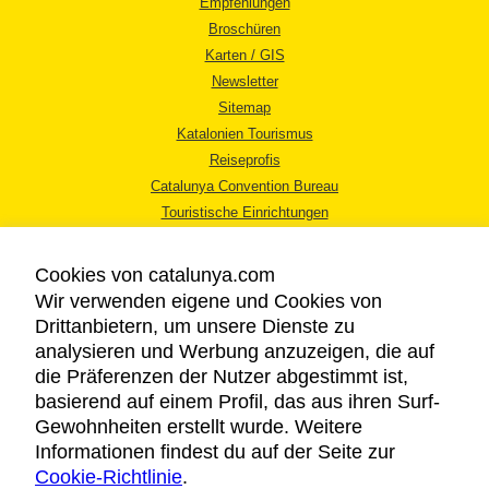
Empfehlungen
Broschüren
Karten / GIS
Newsletter
Sitemap
Katalonien Tourismus
Reiseprofis
Catalunya Convention Bureau
Touristische Einrichtungen
Tourismusbüros
Cookies von catalunya.com
Wir verwenden eigene und Cookies von
Drittanbietern, um unsere Dienste zu
analysieren und Werbung anzuzeigen, die auf
die Präferenzen der Nutzer abgestimmt ist,
RECHTLICHER HINWEIS
basierend auf einem Profil, das aus ihren Surf-
DATENSCHUTZICHTLINIE
Gewohnheiten erstellt wurde. Weitere
COOKIES
Informationen findest du auf der Seite zur
Cookie-Richtlinie
BARRIEREFREIHEIT
.