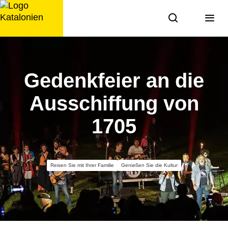
Zum
Inhalt
springen
Gedenkfeier an die
Ausschiffung von
1705
Reisen Sie mit Ihrer Familie
Genießen Sie die Kultur