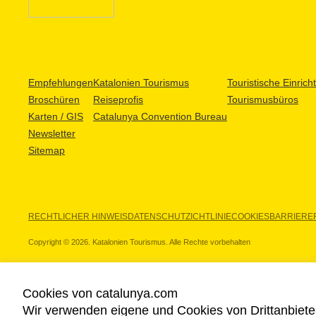
Empfehlungen
Katalonien Tourismus
Touristische Einric
Broschüren
Reiseprofis
Tourismusbüros
Karten / GIS
Catalunya Convention Bureau
Newsletter
Sitemap
RECHTLICHER HINWEIS
DATENSCHUTZICHTLINIE
COOKIES
BARRIEREF
Copyright © 2026. Katalonien Tourismus. Alle Rechte vorbehalten
Cookies von catalunya.com
Wir verwenden eigene und Cookies von Drittanbiete