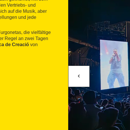
len Vertriebs- und
ich auf die Musik, aber
tellungen und jede
rgonetas, die vielfältige
der Regel an zwei Tagen
ica de Creació
von