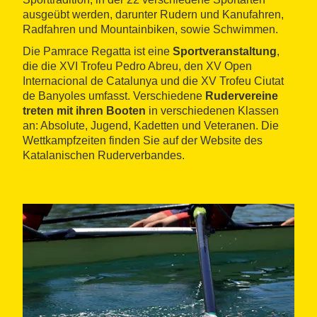
ausgeübt werden, darunter Rudern und Kanufahren,
Radfahren und Mountainbiken, sowie Schwimmen.
Die Pamrace Regatta ist eine
Sportveranstaltung
,
die die XVI Trofeu Pedro Abreu, den XV Open
Internacional de Catalunya und die XV Trofeu Ciutat
de Banyoles umfasst. Verschiedene
Rudervereine
treten mit ihren Booten
in verschiedenen Klassen
an: Absolute, Jugend, Kadetten und Veteranen. Die
Wettkampfzeiten finden Sie auf der Website des
Katalanischen Ruderverbandes.