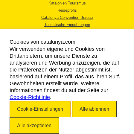
Katalonien Tourismus
Reiseprofis
Catalunya Convention Bureau
Touristische Einrichtungen
Tourismusbüros
Cookies von catalunya.com
Wir verwenden eigene und Cookies von
Drittanbietern, um unsere Dienste zu
analysieren und Werbung anzuzeigen, die auf
die Präferenzen der Nutzer abgestimmt ist,
RECHTLICHER HINWEIS
basierend auf einem Profil, das aus ihren Surf-
DATENSCHUTZICHTLINIE
Gewohnheiten erstellt wurde. Weitere
COOKIES
Informationen findest du auf der Seite zur
Cookie-Richtlinie
BARRIEREFREIHEIT
.
Cookie-Einstellungen
Alle ablehnen
Copyright © 2026. Katalonien Tourismus. Alle Rechte vorbehalten
Alle akzeptieren