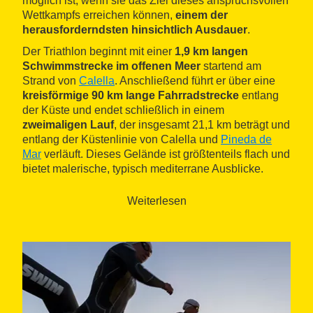
möglich ist, wenn sie das Ziel dieses anspruchsvollen
Wettkampfs erreichen können,
einem der
herausforderndsten hinsichtlich Ausdauer
.
Der Triathlon beginnt mit einer
1,9 km langen
Schwimmstrecke im offenen Meer
startend am
Strand von
Calella
. Anschließend führt er über eine
kreisförmige 90 km lange Fahrradstrecke
entlang
der Küste und endet schließlich in einem
zweimaligen Lauf
, der insgesamt 21,1 km beträgt und
entlang der Küstenlinie von Calella und
Pineda de
Mar
verläuft. Dieses Gelände ist größtenteils flach und
bietet malerische, typisch mediterrane Ausblicke.
Weiterlesen