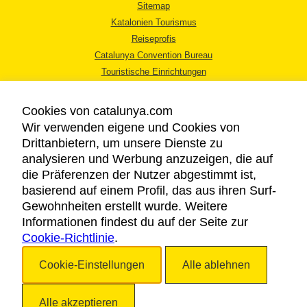
Sitemap
Katalonien Tourismus
Reiseprofis
Catalunya Convention Bureau
Touristische Einrichtungen
Tourismusbüros
Cookies von catalunya.com
Wir verwenden eigene und Cookies von
Drittanbietern, um unsere Dienste zu
analysieren und Werbung anzuzeigen, die auf
die Präferenzen der Nutzer abgestimmt ist,
RECHTLICHER HINWEIS
basierend auf einem Profil, das aus ihren Surf-
DATENSCHUTZICHTLINIE
Gewohnheiten erstellt wurde. Weitere
COOKIES
Informationen findest du auf der Seite zur
Cookie-Richtlinie
BARRIEREFREIHEIT
.
Cookie-Einstellungen
Alle ablehnen
Copyright © 2026. Katalonien Tourismus. Alle Rechte vorbehalten
Alle akzeptieren