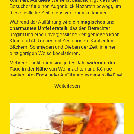
kommen. Auf diese Weise ist beabsichtigt, dass der
Besucher für einen Augenblick Nazareth bewegt, um
diese festliche Zeit intensiver leben zu können.
Während der Aufführung wird ein
magisches
und
charmantes Umfel erstellt
, das den Betrachter
umgibt und eine unvergessliche Zeit genießen kann.
Klein und Alt können mit Zenturionen, Kaufleuten,
Bäckern, Schmieden und Dieben der Zeit, in einer
einzigartigen Weise koexistieren.
Mehrere Funktionen sind jedes Jahr
während der
Tage in der Nähe
von Weihnachten und Könige
geplant. Am Ende jeder Aufführung sammeln die Drei
Könige des Ostens die Briefe aller Kinder, die
Weiterlesen
anwesend sind.