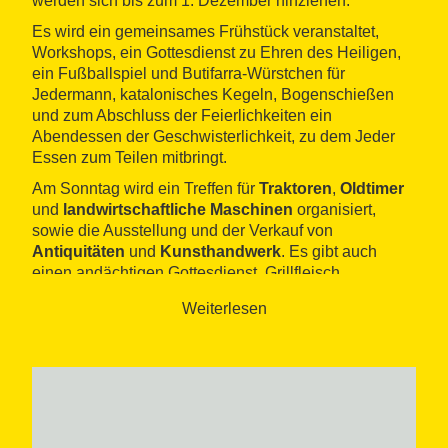
werden sich bis zum 1. Dezember hinziehen.
Es wird ein gemeinsames Frühstück veranstaltet,
Workshops, ein Gottesdienst zu Ehren des Heiligen,
ein Fußballspiel und Butifarra-Würstchen für
Jedermann, katalonisches Kegeln, Bogenschießen
und zum Abschluss der Feierlichkeiten ein
Abendessen der Geschwisterlichkeit, zu dem Jeder
Essen zum Teilen mitbringt.
Am Sonntag wird ein Treffen für
Traktoren
,
Oldtimer
und
landwirtschaftliche Maschinen
organisiert,
sowie die Ausstellung und der Verkauf von
Antiquitäten
und
Kunsthandwerk
. Es gibt auch
einen andächtigen Gottesdienst, Grillfleisch,
Schokokuchen für Alle, Trabucaires" (Gewehrsalven),
Weiterlesen
verschiedene Spektakel und traditionelle Spiele für
Kinder.