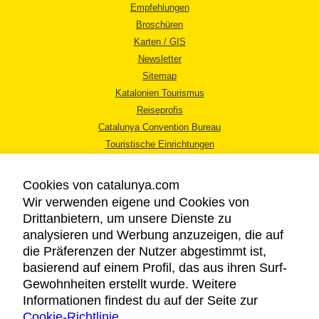
Empfehlungen
Broschüren
Karten / GIS
Newsletter
Sitemap
Katalonien Tourismus
Reiseprofis
Catalunya Convention Bureau
Touristische Einrichtungen
Tourismusbüros
Cookies von catalunya.com
Wir verwenden eigene und Cookies von
Drittanbietern, um unsere Dienste zu
analysieren und Werbung anzuzeigen, die auf
die Präferenzen der Nutzer abgestimmt ist,
RECHTLICHER HINWEIS
basierend auf einem Profil, das aus ihren Surf-
DATENSCHUTZICHTLINIE
Gewohnheiten erstellt wurde. Weitere
COOKIES
Informationen findest du auf der Seite zur
Cookie-Richtlinie
BARRIEREFREIHEIT
.