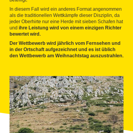
In diesem Fall wird ein anderes Format angenommen
als die traditionellen Wettkämpfe dieser Disziplin, da
jeder Oberhirte nur eine Herde mit sieben Schafen hat
und
ihre Leistung wird von einem einzigen Richter
bewertet wird.
Der Wettbewerb wird jährlich vom Fernsehen und
in der Ortschaft aufgezeichnet und es ist üblich
den Wettbewerb am Weihnachtstag auszustrahlen.