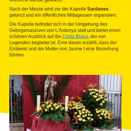
Nach der Messe wird vor der Kapelle
Sardanes
getanzt und ein öffentliches Mittagessen organisiert.
Die Kapelle befindet sich in der Umgebung des
Gebirgsmassives von L'Ardenya statt und bietet einen
schönen Ausblick auf die
Costa Brava
, der von
Legenden begleitet ist. Eine davon erzählt, dass der
Eroberer und die Mutter von Jaume I eine Beziehung
führten.