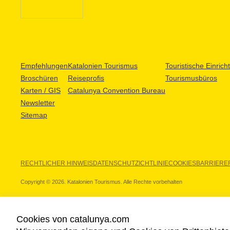
Empfehlungen
Katalonien Tourismus
Touristische Einric
Broschüren
Reiseprofis
Tourismusbüros
Karten / GIS
Catalunya Convention Bureau
Newsletter
Sitemap
RECHTLICHER HINWEIS
DATENSCHUTZICHTLINIE
COOKIES
BARRIEREF
Copyright © 2026. Katalonien Tourismus. Alle Rechte vorbehalten
Cookies von catalunya.com