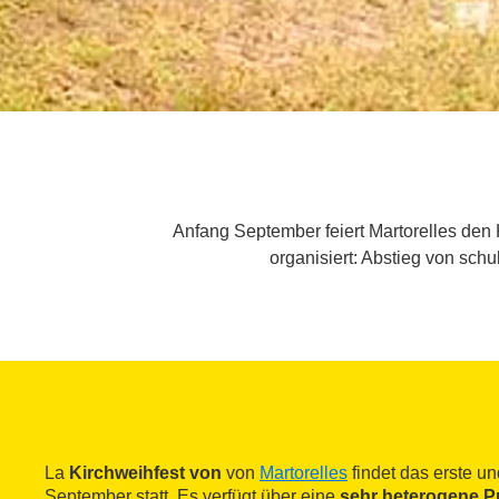
Anfang September feiert Martorelles den 
organisiert: Abstieg von sch
La
Kirchweihfest von
von
Martorelles
findet das erste 
September statt. Es verfügt über eine
sehr heterogene 