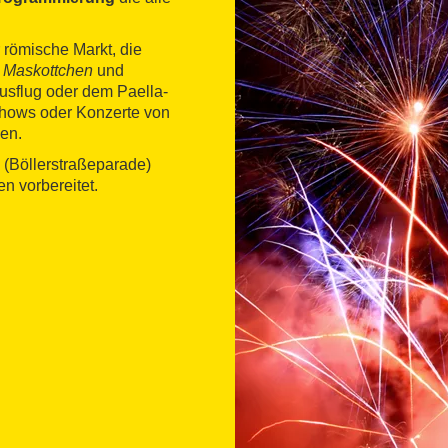
 römische Markt, die
a
Maskottchen
und
usflug oder dem Paella-
hows oder Konzerte von
en.
(Böllerstraßeparade)
n vorbereitet.