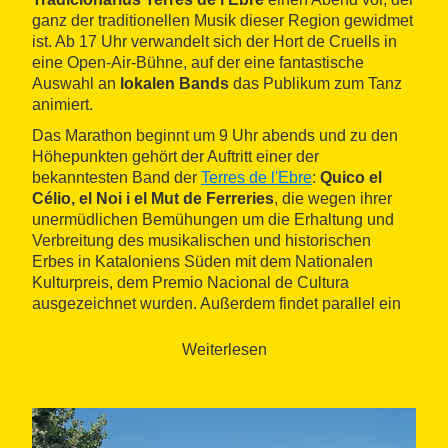
ganz der traditionellen Musik dieser Region gewidmet
ist. Ab 17 Uhr verwandelt sich der Hort de Cruells in
eine Open-Air-Bühne, auf der eine fantastische
Auswahl an
lokalen Bands
das Publikum zum Tanz
animiert.
Das Marathon beginnt um 9 Uhr abends und zu den
Höhepunkten gehört der Auftritt einer der
bekanntesten Band der
Terres de l'Ebre
:
Quico el
Célio, el Noi i el Mut de Ferreries
, die wegen ihrer
unermüdlichen Bemühungen um die Erhaltung und
Verbreitung des musikalischen und historischen
Erbes in Kataloniens Süden mit dem Nationalen
Kulturpreis, dem Premio Nacional de Cultura
ausgezeichnet wurden. Außerdem findet parallel ein
Kunsthandwerkermarkt und ein Treffen der
Klöpplerinnen statt. Selbstverständlich gibt es auch
Weiterlesen
eine Theke und belegte Brote.