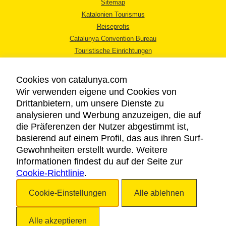
Sitemap
Katalonien Tourismus
Reiseprofis
Catalunya Convention Bureau
Touristische Einrichtungen
Tourismusbüros
Cookies von catalunya.com
Wir verwenden eigene und Cookies von
Drittanbietern, um unsere Dienste zu
analysieren und Werbung anzuzeigen, die auf
die Präferenzen der Nutzer abgestimmt ist,
RECHTLICHER HINWEIS
basierend auf einem Profil, das aus ihren Surf-
DATENSCHUTZICHTLINIE
Gewohnheiten erstellt wurde. Weitere
COOKIES
Informationen findest du auf der Seite zur
Cookie-Richtlinie
BARRIEREFREIHEIT
.
Cookie-Einstellungen
Alle ablehnen
Copyright © 2026. Katalonien Tourismus. Alle Rechte vorbehalten
Alle akzeptieren