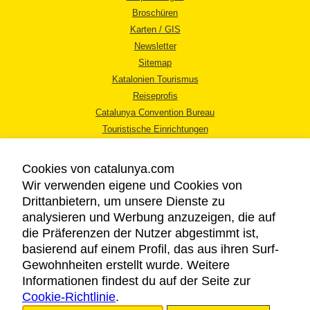
Broschüren
Karten / GIS
Newsletter
Sitemap
Katalonien Tourismus
Reiseprofis
Catalunya Convention Bureau
Touristische Einrichtungen
Tourismusbüros
Cookies von catalunya.com
Wir verwenden eigene und Cookies von
Drittanbietern, um unsere Dienste zu
analysieren und Werbung anzuzeigen, die auf
die Präferenzen der Nutzer abgestimmt ist,
RECHTLICHER HINWEIS
basierend auf einem Profil, das aus ihren Surf-
DATENSCHUTZICHTLINIE
Gewohnheiten erstellt wurde. Weitere
COOKIES
Informationen findest du auf der Seite zur
Cookie-Richtlinie
BARRIEREFREIHEIT
.