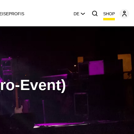
SHOP
EISEPROFIS
DE
tro-Event)