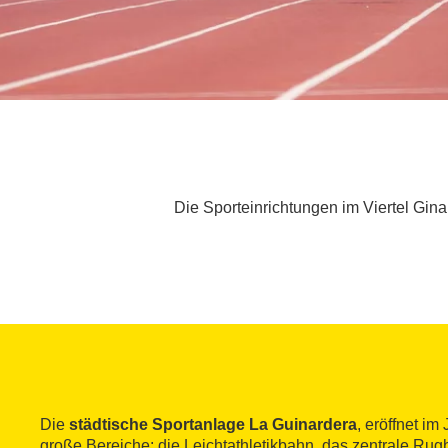
Die Sporteinrichtungen im Viertel Gin
Die
städtische Sportanlage La Guinardera
, eröffnet im
große Bereiche: die Leichtathletikbahn, das zentrale Rug