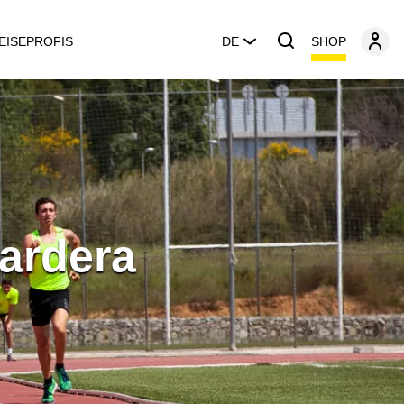
SHOP
EISEPROFIS
DE
nardera