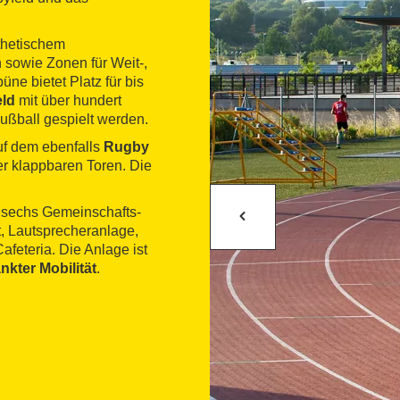
thetischem
sowie Zonen für Weit-,
ne bietet Platz für bis
eld
mit über hundert
ßball gespielt werden.
uf dem ebenfalls
Rugby
er klappbaren Toren. Die
, sechs Gemeinschafts-
ht, Lautsprecheranlage,
afeteria. Die Anlage ist
nkter Mobilität
.