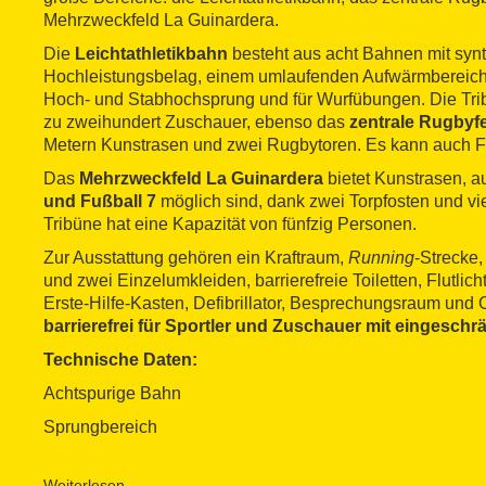
Mehrzweckfeld La Guinardera.
Die
Leichtathletikbahn
besteht aus acht Bahnen mit syn
Hochleistungsbelag, einem umlaufenden Aufwärmbereich 
Hoch- und Stabhochsprung und für Wurfübungen. Die Tribü
zu zweihundert Zuschauer, ebenso das
zentrale Rugbyf
Metern Kunstrasen und zwei Rugbytoren. Es kann auch Fu
Das
Mehrzweckfeld La Guinardera
bietet Kunstrasen, a
und Fußball 7
möglich sind, dank zwei Torpfosten und vi
Tribüne hat eine Kapazität von fünfzig Personen.
Zur Ausstattung gehören ein Kraftraum,
Running
-Strecke
und zwei Einzelumkleiden, barrierefreie Toiletten, Flutlic
Erste-Hilfe-Kasten, Defibrillator, Besprechungsraum und C
barrierefrei für Sportler und Zuschauer mit eingeschrä
Technische Daten:
Achtspurige Bahn
Sprungbereich
Wurfbereich und Nebenfläche
Weiterlesen