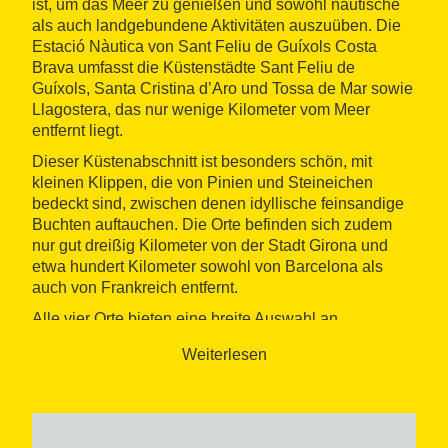
ist, um das Meer zu genießen und sowohl nautische
als auch landgebundene Aktivitäten auszuüben. Die
Estació Nàutica von Sant Feliu de Guíxols Costa
Brava umfasst die Küstenstädte Sant Feliu de
Guíxols, Santa Cristina d’Aro und Tossa de Mar sowie
Llagostera, das nur wenige Kilometer vom Meer
entfernt liegt.
Dieser Küstenabschnitt ist besonders schön, mit
kleinen Klippen, die von Pinien und Steineichen
bedeckt sind, zwischen denen idyllische feinsandige
Buchten auftauchen. Die Orte befinden sich zudem
nur gut dreißig Kilometer von der Stadt Girona und
etwa hundert Kilometer sowohl von Barcelona als
auch von Frankreich entfernt.
Alle vier Orte bieten eine breite Auswahl an
Unterkünften und Restaurants sowie zahlreiche
Weiterlesen
Unternehmen und Segelclubs, bei denen man
Segeln, Tauchen, Reiten oder Klettern praktizieren
kann.