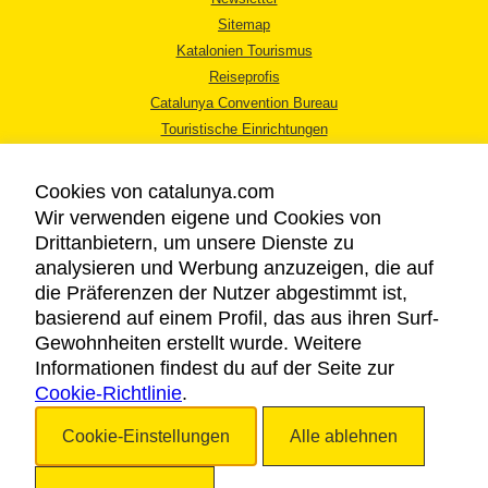
Sitemap
Katalonien Tourismus
Reiseprofis
Catalunya Convention Bureau
Touristische Einrichtungen
Tourismusbüros
Cookies von catalunya.com
Wir verwenden eigene und Cookies von
Drittanbietern, um unsere Dienste zu
analysieren und Werbung anzuzeigen, die auf
die Präferenzen der Nutzer abgestimmt ist,
RECHTLICHER HINWEIS
basierend auf einem Profil, das aus ihren Surf-
DATENSCHUTZICHTLINIE
Gewohnheiten erstellt wurde. Weitere
COOKIES
Informationen findest du auf der Seite zur
Cookie-Richtlinie
BARRIEREFREIHEIT
.
Cookie-Einstellungen
Alle ablehnen
Copyright © 2026. Katalonien Tourismus. Alle Rechte vorbehalten