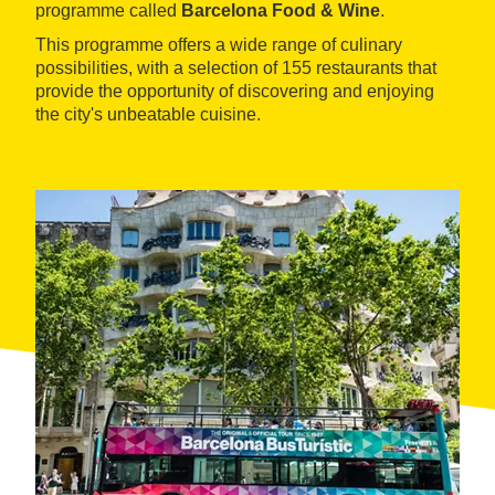
programme called
Barcelona Food & Wine
.
This programme offers a wide range of culinary
possibilities, with a selection of 155 restaurants that
provide the opportunity of discovering and enjoying
the city's unbeatable cuisine.