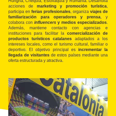
Hungría, Chequia, Eslovaquia y Rumanía. Desarrolla
acciones de
marketing y promoción turística
,
participa en
ferias profesionales
, organiza
viajes de
familiarización para operadores y prensa
, y
colabora con
influencers
y medios especializados
.
Además, mantiene contacto con agencias e
instituciones para facilitar la
comercialización de
productos turísticos catalanes
adaptados a los
intereses locales, como el turismo cultural, familiar o
deportivo. El objetivo principal es
incrementar la
llegada de visitantes
de estos países mediante una
oferta estructurada y atractiva.