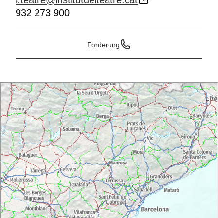
i.teatre@institutdelteatre.cat
932 273 900
Forderung