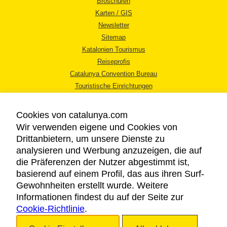
Broschüren
Karten / GIS
Newsletter
Sitemap
Katalonien Tourismus
Reiseprofis
Catalunya Convention Bureau
Touristische Einrichtungen
Tourismusbüros
Cookies von catalunya.com
Wir verwenden eigene und Cookies von
Drittanbietern, um unsere Dienste zu
analysieren und Werbung anzuzeigen, die auf
die Präferenzen der Nutzer abgestimmt ist,
RECHTLICHER HINWEIS
basierend auf einem Profil, das aus ihren Surf-
DATENSCHUTZICHTLINIE
Gewohnheiten erstellt wurde. Weitere
COOKIES
Informationen findest du auf der Seite zur
Cookie-Richtlinie
BARRIEREFREIHEIT
.