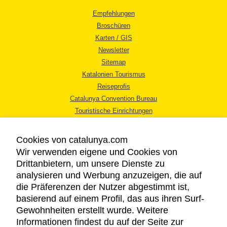
Empfehlungen
Broschüren
Karten / GIS
Newsletter
Sitemap
Katalonien Tourismus
Reiseprofis
Catalunya Convention Bureau
Touristische Einrichtungen
Tourismusbüros
Cookies von catalunya.com
Wir verwenden eigene und Cookies von
Drittanbietern, um unsere Dienste zu
analysieren und Werbung anzuzeigen, die auf
die Präferenzen der Nutzer abgestimmt ist,
RECHTLICHER HINWEIS
basierend auf einem Profil, das aus ihren Surf-
DATENSCHUTZICHTLINIE
Gewohnheiten erstellt wurde. Weitere
COOKIES
Informationen findest du auf der Seite zur