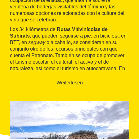
ocupación de la entidad, que informa sobre la
veintena de bodegas visitables del término y las
numerosas opciones relacionadas con la cultura del
vino que se celebran.
Los 34 kilómetros de
Rutas Vitivinícolas de
Subirats
, que pueden seguirse a pie, en bicicleta, en
BTT, en
segway
o a caballo, se consideran en su
conjunto otro de los recursos principales con que
cuenta el Patronato. También se ocupa de promover
el turismo escolar, el cultural, el activo y el de
naturaleza, así como el turismo en autocaravana. En
sus canales, publica noticias turísticas del territorio,
una completa agenda de propuestas e información
Weiterlesen
práctica para los visitantes.