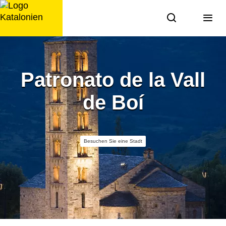
Zum
Inhalt
springen
Patronato de la Vall
de Boí
Besuchen Sie eine Stadt