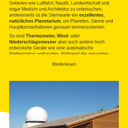
Sektoren wie Luftfahrt, Nautik, Landwirtschaft und
sogar Medizin und Architektur zu untersuchen,
andererseits ist die Sternwarte ein
exzellentes,
natürliches Planetarium
, um Planeten, Sterne und
Hauptkonstellationen genauer kennenzulernen.
So sind
Thermometer, Wind-
oder
Niederschlagsmesser
aber auch andere hoch
entwickelte Geräte wie eine automatische
Wetterstation vorhanden. Während der gesamten
Führung wird erläutert, wie diese Instrumente
Weiterlesen
funktionieren, und es werden
Workshops
organisiert,
um z. B. aufzuzeigen, woraus
Solarenergie
besteht,
oder wie die Bilder von den Wettersatelliten
empfangen werden. Es kann auch an einem
Einführungskurs
in die Astronomie teilgenommen
oder gelernt werden, wie ein Teleskop richtig benutzt
wird bzw. welche verschiedenen Modelle es gibt.