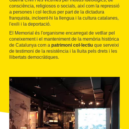
consciència, religiosos o socials, així com la repressió
a persones i col·lectius per part de la dictadura
franquista, incloent-hi la llengua i la cultura catalanes,
l'exili i la deportació.
El Memorial és l'organisme encarregat de vetllar pel
coneixement i el manteniment de la memòria històrica
de Catalunya com a
patrimoni col·lectiu
que serveixi
de testimoni de la resistència i la lluita pels drets i les
llibertats democràtiques.