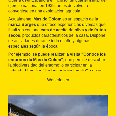
Guerra Civil Española e, incluso, un cuartel militar del
ejército nacional en 1939, antes de volver a
convertirse en una explotación agrícola.
Actualmente,
Mas de Colom
es un espacio de la
marca Borges
que ofrece experiencias diversas que
finalizan con una
cata de aceite de oliva y de frutos
secos
, productos característicos de la casa. Dispone
de actividades durante todo el año y algunas
especiales según la época.
Por ejemplo, se puede realizar la
visita "Conoce los
entornos de Mas de Colom"
, que permite descubrir
la biodiversidad del entorno; o participar en la
actividad familiar "Un bocado en familia"
, con un
desayuno saludable y sostenible.
Weiterlesen
También están las
actividades de temporada
, que
proponen conocer el Mas de Colom según la época
del año: espectáculos de la floración, atardeceres
especiales de verano o demostraciones culinarias
con productos Borges, entre otros.
Además, cuenta con la posibilidad de complementar