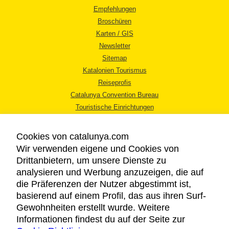
Empfehlungen
Broschüren
Karten / GIS
Newsletter
Sitemap
Katalonien Tourismus
Reiseprofis
Catalunya Convention Bureau
Touristische Einrichtungen
Tourismusbüros
Cookies von catalunya.com
Wir verwenden eigene und Cookies von
Drittanbietern, um unsere Dienste zu
analysieren und Werbung anzuzeigen, die auf
die Präferenzen der Nutzer abgestimmt ist,
RECHTLICHER HINWEIS
basierend auf einem Profil, das aus ihren Surf-
DATENSCHUTZICHTLINIE
Gewohnheiten erstellt wurde. Weitere
COOKIES
Informationen findest du auf der Seite zur