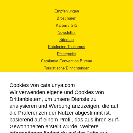
Empfehlungen
Broschüren
Karten / GIS
Newsletter
Sitemap
Katalonien Tourismus
Reiseprofis
Catalunya Convention Bureau
Touristische Einrichtungen
Tourismusbüros
Cookies von catalunya.com
Wir verwenden eigene und Cookies von
Drittanbietern, um unsere Dienste zu
analysieren und Werbung anzuzeigen, die auf
die Präferenzen der Nutzer abgestimmt ist,
RECHTLICHER HINWEIS
basierend auf einem Profil, das aus ihren Surf-
DATENSCHUTZICHTLINIE
Gewohnheiten erstellt wurde. Weitere
COOKIES