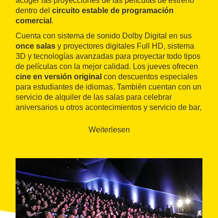
acoger las proyecciones de las películas de estreno
dentro del
circuito estable de programación
comercial
.
Cuenta con sistema de sonido Dolby Digital en sus
once salas
y proyectores digitales Full HD, sistema
3D y tecnologías avanzadas para proyectar todo tipos
de películas con la mejor calidad. Los jueves ofrecen
cine en versión original
con descuentos especiales
para estudiantes de idiomas. También cuentan con un
servicio de alquiler de las salas para celebrar
aniversarios u otros acontecimientos y servicio de bar,
cafetería y aire acondicionado.
Weiterlesen