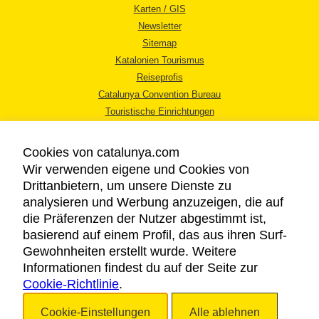
Karten / GIS
Newsletter
Sitemap
Katalonien Tourismus
Reiseprofis
Catalunya Convention Bureau
Touristische Einrichtungen
Tourismusbüros
Cookies von catalunya.com
Wir verwenden eigene und Cookies von
Drittanbietern, um unsere Dienste zu
analysieren und Werbung anzuzeigen, die auf
die Präferenzen der Nutzer abgestimmt ist,
RECHTLICHER HINWEIS
basierend auf einem Profil, das aus ihren Surf-
DATENSCHUTZICHTLINIE
Gewohnheiten erstellt wurde. Weitere
COOKIES
Informationen findest du auf der Seite zur
Cookie-Richtlinie
BARRIEREFREIHEIT
.
Cookie-Einstellungen
Alle ablehnen