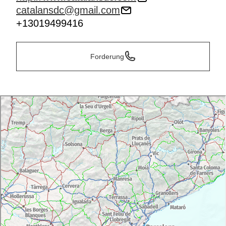
catalansdc@gmail.com
+13019499416
Forderung