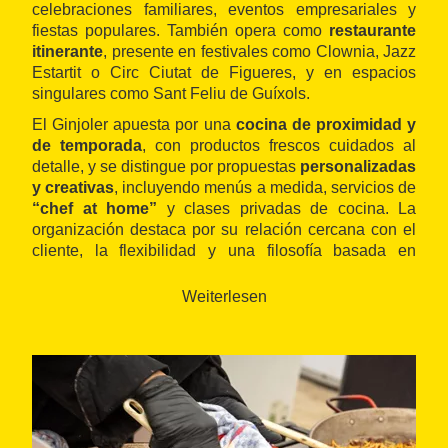
celebraciones familiares, eventos empresariales y
fiestas populares. También opera como
restaurante
itinerante
, presente en festivales como Clownia, Jazz
Estartit o Circ Ciutat de Figueres, y en espacios
singulares como Sant Feliu de Guíxols.
El Ginjoler apuesta por una
cocina de proximidad y
de temporada
, con productos frescos cuidados al
detalle, y se distingue por propuestas
personalizadas
y creativas
, incluyendo menús a medida, servicios de
“chef at home”
y clases privadas de cocina. La
organización destaca por su relación cercana con el
cliente, la flexibilidad y una filosofía basada en
pequeños productores locales.
Este servicio
complementa la oferta gastronómica comarcal, y
Weiterlesen
resulta ideal para proyectos que buscan autenticidad
e innovación culinaria.