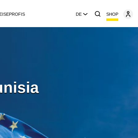
SHOP
EISEPROFIS
DE
unisia