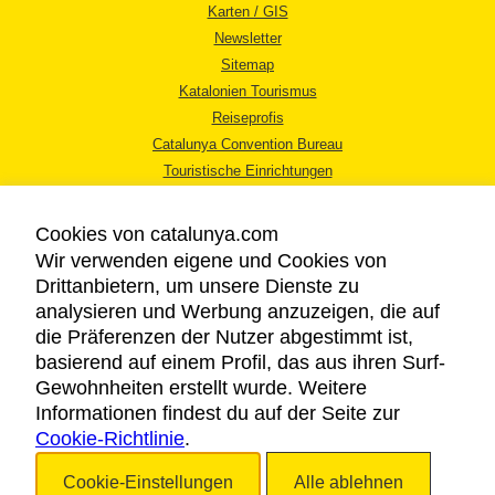
Karten / GIS
Newsletter
Sitemap
Katalonien Tourismus
Reiseprofis
Catalunya Convention Bureau
Touristische Einrichtungen
Tourismusbüros
Cookies von catalunya.com
Wir verwenden eigene und Cookies von
Drittanbietern, um unsere Dienste zu
analysieren und Werbung anzuzeigen, die auf
die Präferenzen der Nutzer abgestimmt ist,
RECHTLICHER HINWEIS
basierend auf einem Profil, das aus ihren Surf-
DATENSCHUTZICHTLINIE
Gewohnheiten erstellt wurde. Weitere
COOKIES
Informationen findest du auf der Seite zur
Cookie-Richtlinie
BARRIEREFREIHEIT
.
Cookie-Einstellungen
Alle ablehnen