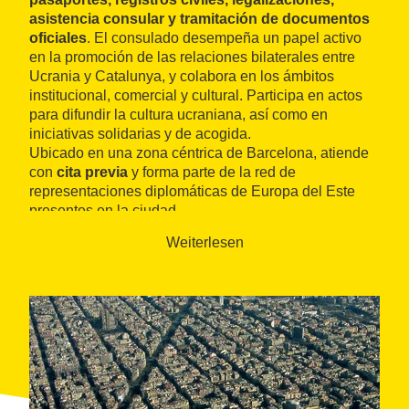
asistencia consular y tramitación de documentos
oficiales
. El consulado desempeña un papel activo
en la promoción de las relaciones bilaterales entre
Ucrania y Catalunya, y colabora en los ámbitos
institucional, comercial y cultural. Participa en actos
para difundir la cultura ucraniana, así como en
iniciativas solidarias y de acogida.
Ubicado en una zona céntrica de Barcelona, atiende
con
cita previa
y forma parte de la red de
representaciones diplomáticas de Europa del Este
presentes en la ciudad.
Weiterlesen