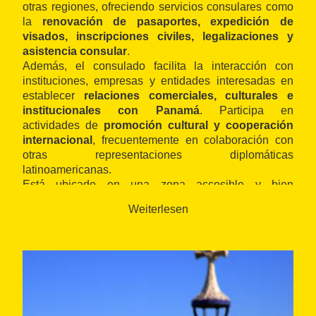
otras regiones, ofreciendo servicios consulares como
la
renovación de pasaportes, expedición de
visados, inscripciones civiles, legalizaciones y
asistencia consular
.
Además, el consulado facilita la interacción con
instituciones, empresas y entidades interesadas en
establecer
relaciones comerciales, culturales e
institucionales con Panamá
. Participa en
actividades de
promoción cultural y cooperación
internacional
, frecuentemente en colaboración con
otras representaciones diplomáticas
latinoamericanas.
Está ubicado en una zona accesible y bien
comunicada de Barcelona, y ofrece atención
Weiterlesen
generalmente con
cita previa
. Puede vincularse con
otros
consulados y redes de cooperación
internacional
presentes en la ciudad.