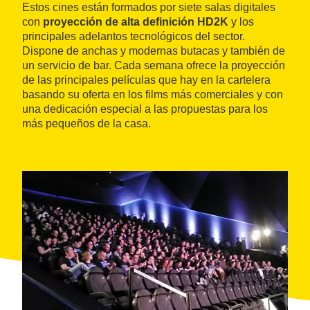
Estos cines están formados por siete salas digitales
con
proyección de alta definición HD2K
y los
principales adelantos tecnológicos del sector.
Dispone de anchas y modernas butacas y también de
un servicio de bar. Cada semana ofrece la proyección
de las principales películas que hay en la cartelera
basando su oferta en los films más comerciales y con
una dedicación especial a las propuestas para los
más pequeños de la casa.