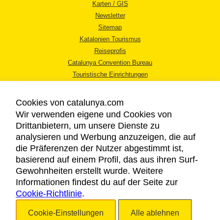
Karten / GIS
Newsletter
Sitemap
Katalonien Tourismus
Reiseprofis
Catalunya Convention Bureau
Touristische Einrichtungen
Tourismusbüros
Cookies von catalunya.com
Wir verwenden eigene und Cookies von
Drittanbietern, um unsere Dienste zu
analysieren und Werbung anzuzeigen, die auf
die Präferenzen der Nutzer abgestimmt ist,
RECHTLICHER HINWEIS
basierend auf einem Profil, das aus ihren Surf-
DATENSCHUTZICHTLINIE
Gewohnheiten erstellt wurde. Weitere
COOKIES
Informationen findest du auf der Seite zur
Cookie-Richtlinie
BARRIEREFREIHEIT
.
Cookie-Einstellungen
Alle ablehnen