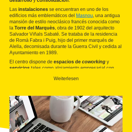
desarrollo
y
consolidación
.
Las
instalaciones
se encuentran en uno de los
edificios más emblemáticos del
Masnou
, una antigua
mansión de estilo neoclásico francés conocida como
la
Torre del Marquès
, obra de 1902 del arquitecto
Salvador Viñals Sabaté. Se trataba de la residencia
de Romà Fabra i Puig, hijo del primer marqués de
Alella, decomisada durante la Guerra Civil y cedida al
Ayuntamiento en 1989.
El centro dispone de
espacios de
coworking
y
servicios
tales como alojamiento empresarial con
dieciocho despachos, domiciliación de empresas no
Weiterlesen
alojadas, cesión de salas de reuniones y aulas,
acciones formativas de gestión empresarial y servicio
en línea, entre otros.