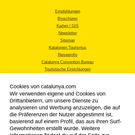
Empfehlungen
Broschüren
Karten / GIS
Newsletter
Sitemap
Katalonien Tourismus
Reiseprofis
Catalunya Convention Bureau
Touristische Einrichtungen
Tourismusbüros
Cookies von catalunya.com
Wir verwenden eigene und Cookies von
Drittanbietern, um unsere Dienste zu
analysieren und Werbung anzuzeigen, die auf
die Präferenzen der Nutzer abgestimmt ist,
RECHTLICHER HINWEIS
basierend auf einem Profil, das aus ihren Surf-
DATENSCHUTZICHTLINIE
Gewohnheiten erstellt wurde. Weitere
COOKIES