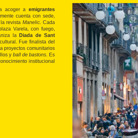
ra acoger a
emigrantes
almente cuenta con sede,
 la revista
Manelic.
Cada
laza Varela, con fuego,
aniza la
Diada de Sant
ultural. Fue finalista del
a proyectos comunitarios
illos y
ball de bastons
. Es
conocimiento institucional