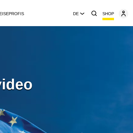
SHOP
EISEPROFIS
DE
video