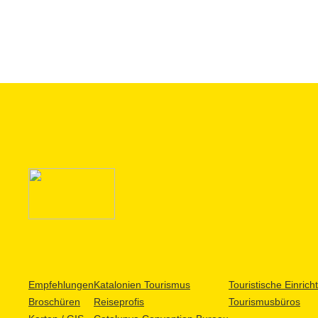
Empfehlungen
Katalonien Tourismus
Touristische Einric
Broschüren
Reiseprofis
Tourismusbüros