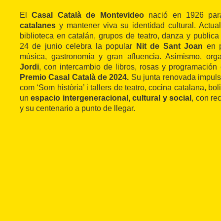
El
Casal Català de Montevideo
nació en 1926 pa
catalanes
y mantener viva su identidad cultural. Actu
biblioteca en catalán, grupos de teatro, danza y publica
24 de junio celebra la popular
Nit de Sant Joan
en p
música, gastronomía y gran afluencia. Asimismo, org
Jordi
, con intercambio de libros, rosas y programación c
Premio Casal Català de 2024.
Su junta renovada impuls
com ‘Som història’ i tallers de teatro, cocina catalana, bol
un
espacio intergeneracional, cultural y social
, con re
y su centenario a punto de llegar.