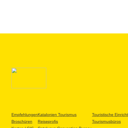
Empfehlungen
Katalonien Tourismus
Touristische Einric
Broschüren
Reiseprofis
Tourismusbüros