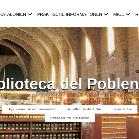
KATALONIEN
PRAKTISCHE INFORMATIONEN
MICE
R
blioteca del Poble
Organisieren Sie ein Firmenevent
Genießen Sie die Kultur
Trainieren Sie
Reisen Sie mit Ihrer Familie