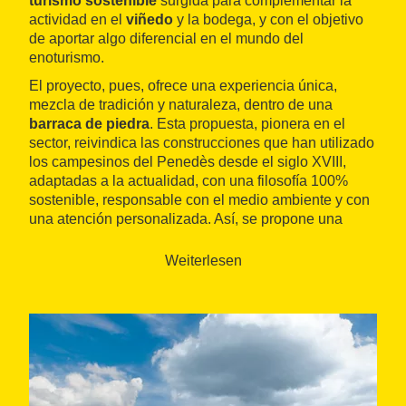
turismo sostenible
surgida para complementar la
actividad en el
viñedo
y la bodega, y con el objetivo
de aportar algo diferencial en el mundo del
enoturismo.
El proyecto, pues, ofrece una experiencia única,
mezcla de tradición y naturaleza, dentro de una
barraca de piedra
. Esta propuesta, pionera en el
sector, reivindica las construcciones que han utilizado
los campesinos del Penedès desde el siglo XVIII,
adaptadas a la actualidad, con una filosofía 100%
sostenible, responsable con el medio ambiente y con
una atención personalizada. Así, se propone una
estancia para dos personas en una barraca de
piedra totalmente reformada
, con
cata de vinos
de
Weiterlesen
Foresta y la posibilidad de complementarlo con un
desayuno
y/o una
cena
completos.