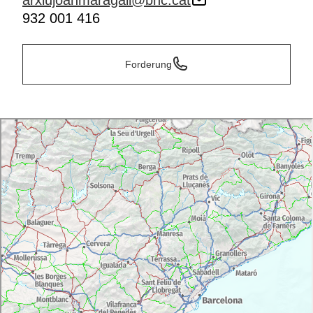
arxiujoanmaragall@bnc.cat
932 001 416
Forderung