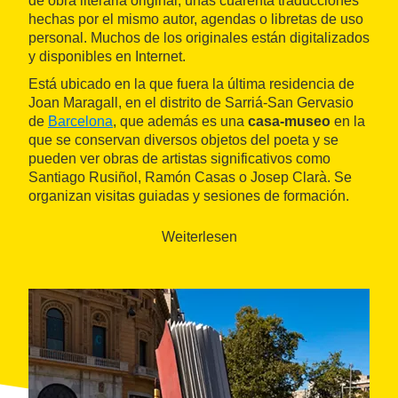
de obra literaria original, unas cuarenta traducciones
hechas por el mismo autor, agendas o libretas de uso
personal. Muchos de los originales están digitalizados
y disponibles en Internet.
Está ubicado en la que fuera la última residencia de
Joan Maragall, en el distrito de Sarriá-San Gervasio
de
Barcelona
, que además es una
casa-museo
en la
que se conservan diversos objetos del poeta y se
pueden ver obras de artistas significativos como
Santiago Rusiñol, Ramón Casas o Josep Clarà. Se
organizan visitas guiadas y sesiones de formación.
Weiterlesen