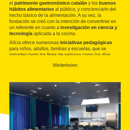
el
patrimonio gastronómico catalán
y los
buenos
hábitos alimentarios
al público, y concienciarlo del
hecho básico de la alimentación. A su vez, la
fundación se creó con la intención de convertirse en
un referente en cuanto a
investigación en ciencia y
tecnología
aplicada a la cocina.
Alícia ofrece numerosas
iniciativas pedagógicas
para niños, adultos, familias y escuelas, que se
imparten tanto los fines de semana como los días
laborales, para que todo el mundo pueda asistir.
Weiterlesen
Algunos de sus
talleres
están dedicados a la
cocina
de épocas pasadas
y
de los sentidos
. Otros
explican cómo conseguir una
alimentación
equilibrada
y crear platos rápidos y a la vez
saludables.
Así, permiten experimentar con
nuevos olores
y
nuevos sabores
, conocer las recetas que se servían
en un
banquete medieval
o acercar a los niños
alimentos tan deliciosos como, por ejemplo, la fruta.
Además, hay
visitas guiadas
para ver de primera