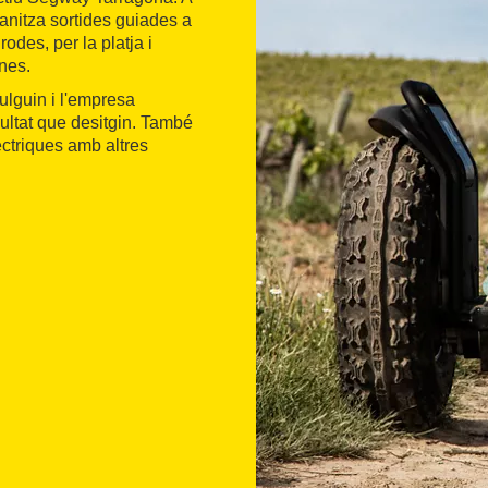
anitza sortides guiades a
des, per la platja i
nes.
vulguin i l'empresa
cultat que desitgin. També
ctriques amb altres