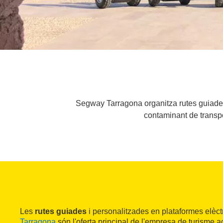
Segway Tarragona organitza rutes guiades 
contaminant de transpo
Les
rutes guiades
i personalitzades en plataformes elèctr
Tarragona
són l'oferta principal de l'empresa de turisme 