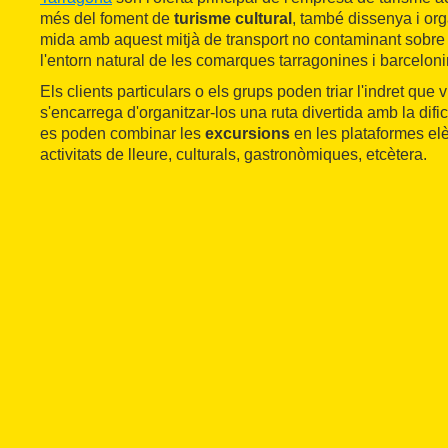
més del foment de
turisme cultural
, també dissenya i org
mida amb aquest mitjà de transport no contaminant sobre ro
l'entorn natural de les comarques tarragonines i barceloni
Els clients particulars o els grups poden triar l'indret que 
s'encarrega d'organitzar-los una ruta divertida amb la difi
es poden combinar les
excursions
en les plataformes elè
activitats de lleure, culturals, gastronòmiques, etcètera.