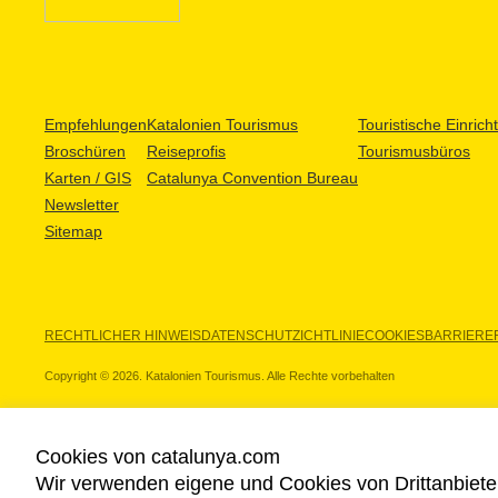
Empfehlungen
Katalonien Tourismus
Touristische Einric
Broschüren
Reiseprofis
Tourismusbüros
Karten / GIS
Catalunya Convention Bureau
Newsletter
Sitemap
RECHTLICHER HINWEIS
DATENSCHUTZICHTLINIE
COOKIES
BARRIEREF
Copyright © 2026. Katalonien Tourismus. Alle Rechte vorbehalten
Cookies von catalunya.com
Wir verwenden eigene und Cookies von Drittanbiete