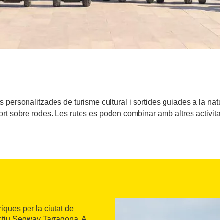
personalitzades de turisme cultural i sortides guiades a la natu
rt sobre rodes. Les rutes es poden combinar amb altres activitats
iques per la ciutat de
actiu Segway Tarragona. A