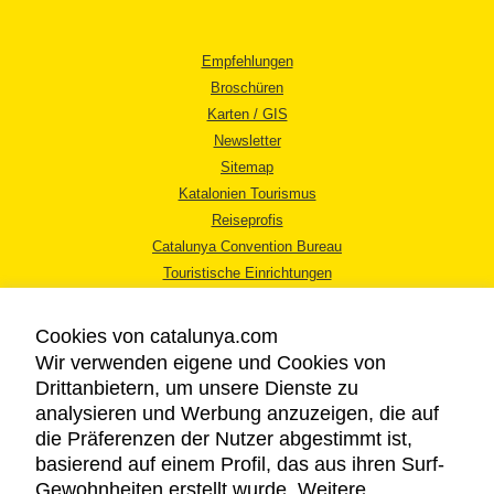
Empfehlungen
Broschüren
Karten / GIS
Newsletter
Sitemap
Katalonien Tourismus
Reiseprofis
Catalunya Convention Bureau
Touristische Einrichtungen
Tourismusbüros
Cookies von catalunya.com
Wir verwenden eigene und Cookies von
Drittanbietern, um unsere Dienste zu
analysieren und Werbung anzuzeigen, die auf
die Präferenzen der Nutzer abgestimmt ist,
RECHTLICHER HINWEIS
basierend auf einem Profil, das aus ihren Surf-
DATENSCHUTZICHTLINIE
Gewohnheiten erstellt wurde. Weitere