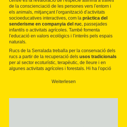
centre és la revaloració de l'espècie asinina a través
de la conscienciació de les persones vers l'entorn i
els animals, mitjançant l'organització d'activitats
socioeducatives interactives, com la
pràctica del
senderisme en companyia del ruc
, passejades
infantils o activitats agrícoles. També fomenta
l'educació en valors ecològics i l'interès pels espais
naturals.
Rucs de la Serralada treballa per la conservació dels
rucs a partir de la recuperació dels
usos tradicionals
per al sector ecoturístic, terapèutic, de lleure i en
algunes activitats agrícoles i forestals. Hi ha l'opció
d'apadrinar i tenir cura d'un ruc.
Weiterlesen