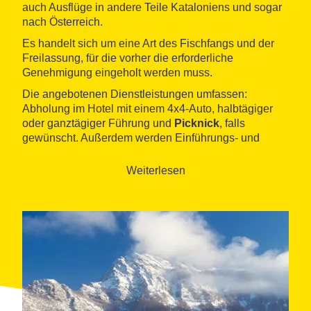
auch Ausflüge in andere Teile Kataloniens und sogar
nach Österreich.
Es handelt sich um eine Art des Fischfangs und der
Freilassung, für die vorher die erforderliche
Genehmigung eingeholt werden muss.
Die angebotenen Dienstleistungen umfassen:
Abholung im Hotel mit einem 4x4-Auto, halbtägiger
oder ganztägiger Führung und
Picknick
, falls
gewünscht. Außerdem werden Einführungs- und
Fortbildungskurse angeboten.
Weiterlesen
Auf der Webseite des Unternehmens finden Sie auch
Informationen über die Fliegenfischerschule
Espinzella-Viladrau und die Leistungen der Angel-
Guides Montseny Guilleries.