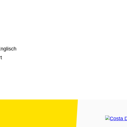
nglisch
t