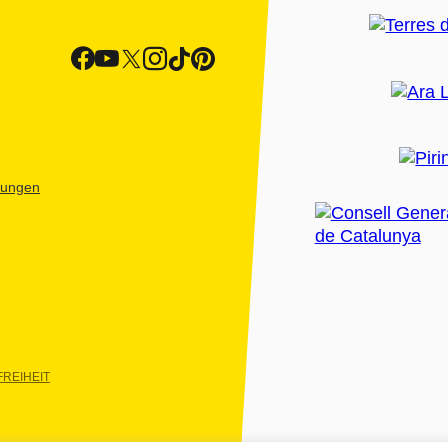
htungen
REIHEIT