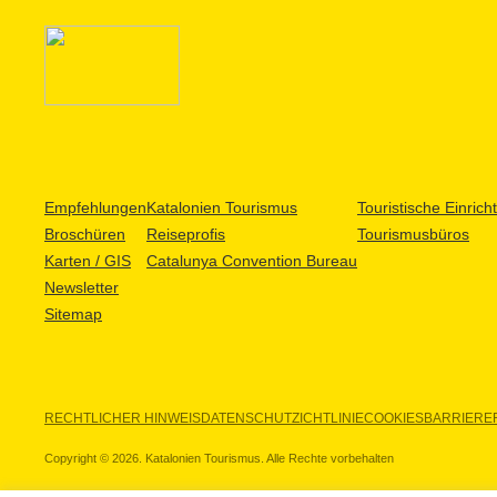
Empfehlungen
Katalonien Tourismus
Touristische Einric
Broschüren
Reiseprofis
Tourismusbüros
Karten / GIS
Catalunya Convention Bureau
Newsletter
Sitemap
RECHTLICHER HINWEIS
DATENSCHUTZICHTLINIE
COOKIES
BARRIEREF
Copyright © 2026. Katalonien Tourismus. Alle Rechte vorbehalten