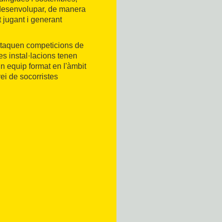
és desenvolupar, de manera
ot jugant i generant
destaquen competicions de
es instal·lacions tenen
n equip format en l'àmbit
vei de socorristes